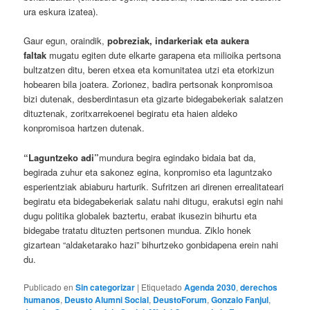
ura eskura izatea).
Gaur egun, oraindik,
pobreziak, indarkeriak eta aukera
faltak
mugatu egiten dute elkarte garapena eta milioika pertsona
bultzatzen ditu, beren etxea eta komunitatea utzi eta etorkizun
hobearen bila joatera. Zorionez, badira pertsonak konpromisoa
bizi dutenak, desberdintasun eta gizarte bidegabekeriak salatzen
dituztenak, zoritxarrekoenei begiratu eta haien aldeko
konpromisoa hartzen dutenak.
“Laguntzeko adi”
mundura begira egindako bidaia bat da,
begirada zuhur eta sakonez egina, konpromiso eta laguntzako
esperientziak abiaburu harturik. Sufritzen ari direnen errealitateari
begiratu eta bidegabekeriak salatu nahi ditugu, erakutsi egin nahi
dugu politika globalek baztertu, erabat ikusezin bihurtu eta
bidegabe tratatu dituzten pertsonen mundua. Ziklo honek
gizartean “aldaketarako hazi” bihurtzeko gonbidapena erein nahi
du.
Publicado en
Sin categorizar
|
Etiquetado
Agenda 2030
,
derechos
humanos
,
Deusto Alumni Social
,
DeustoForum
,
Gonzalo Fanjul
,