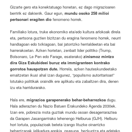
Gizarte gero eta konektatuago honetan, ez dago migrazioaren
berririk ez dakienik. Gaur egun,
mundu osoko 258 milioi
pertsonari eragiten dio
fenomeno horrek.
Familiako lotura, truke ekonomiko eta/edo kultura arlokoak direla
eta, pertsona guztien bizitzan du eragina fenomeno horrek, neurri
handiagoan edo txikiagoan, bai jatorrizko herrialdeetan eta bai
harrerakoetan. Azken horietan, zenbait lider politiko (Trump,
Bolsonaro, Le Pen edo Farage, esaterako)
zinismoz mintzo
dira Giza Eskubideei buruz eta immigranteen kontrako
gorrotoa hauspotzen dute
.
Horrela, azken hauteskundeetako
emaitzetan ikusi ahal izan dugunez, “populismo autoritarioari”
lotutako politikak oraindik ere aplikatu eta zabaltzen dira, denen
izu eta harridurarako.
Hala ere,
migrazioa garapenerako behar-beharrezkoa
dugu.
Hala adierazten du Nazio Batuen Erakundeko Agenda 2030ek.
Izan ere, pobrezia mota guztiak mundu osoan desagerraraztea
da Garapen Jasangarrirako lehenengo Helburua (GJH). Helburu
hori lortuta, populazioak beteta izango lituzke oinarrizko
beharrizanak (elikadura egokia, osasuna, hezkuntza eta edateko