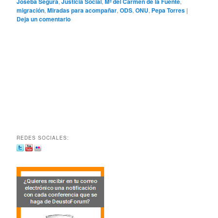
Joseba Segura
,
Justicia Social
,
Mª del Carmen de la Fuente
,
migración
,
Miradas para acompañar
,
ODS
,
ONU
,
Pepa Torres
|
Deja un comentario
REDES SOCIALES: