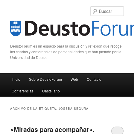
Busc
DeustoForum es un espacio para la discusión y reflexión que recoge
las charlas y conferencias de personalidades que han pasado por la
Universidad de Deusto
Menú principal
Inicio
Sobre DeustoForum
Web
Contacto
Ir al contenido principal
Ir al contenido secundario
Conferencias
Castellano
ARCHIVO DE LA ETIQUETA:
JOSEBA SEGURA
«Miradas para acompañar».