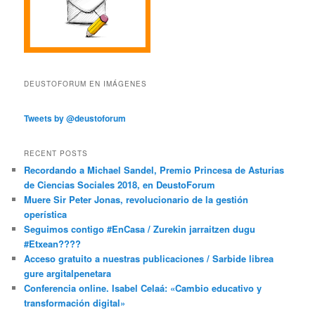
DEUSTOFORUM EN IMÁGENES
Tweets by @deustoforum
RECENT POSTS
Recordando a Michael Sandel, Premio Princesa de Asturias
de Ciencias Sociales 2018, en DeustoForum
Muere Sir Peter Jonas, revolucionario de la gestión
operística
Seguimos contigo #EnCasa / Zurekin jarraitzen dugu
#Etxean????
Acceso gratuito a nuestras publicaciones / Sarbide librea
gure argitalpenetara
Conferencia online. Isabel Celaá: «Cambio educativo y
transformación digital»