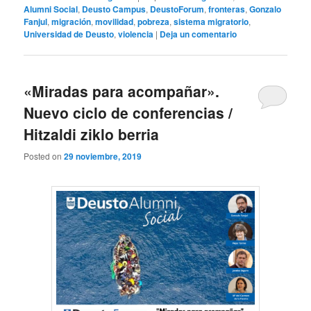
Alumni Social
,
Deusto Campus
,
DeustoForum
,
fronteras
,
Gonzalo
Fanjul
,
migración
,
movilidad
,
pobreza
,
sistema migratorio
,
Universidad de Deusto
,
violencia
|
Deja un comentario
«Miradas para acompañar».
Nuevo ciclo de conferencias /
Hitzaldi ziklo berria
Posted on
29 noviembre, 2019