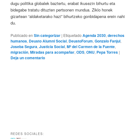
dugu politika globalek baztertu, erabat ikusezin bihurtu eta
bidegabe tratatu dituzten pertsonen mundua. Ziklo honek
gizartean “aldaketarako hazi” bihurtzeko gonbidapena erein nahi
du.
Publicado en
Sin categorizar
|
Etiquetado
Agenda 2030
,
derechos
humanos
,
Deusto Alumni Social
,
DeustoForum
,
Gonzalo Fanjul
,
Joseba Segura
,
Justicia Social
,
Mª del Carmen de la Fuente
,
migración
,
Miradas para acompañar
,
ODS
,
ONU
,
Pepa Torres
|
Deja un comentario
REDES SOCIALES: