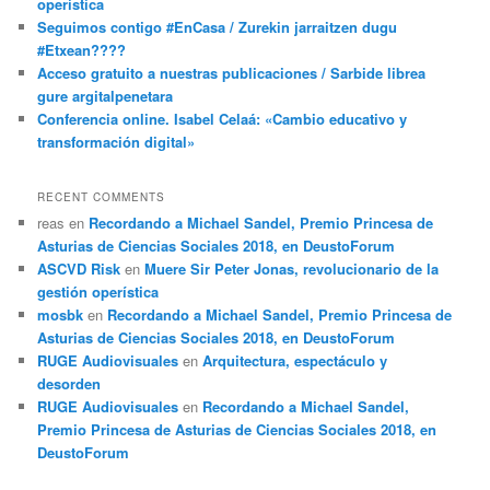
operística
Seguimos contigo #EnCasa / Zurekin jarraitzen dugu
#Etxean????
Acceso gratuito a nuestras publicaciones / Sarbide librea
gure argitalpenetara
Conferencia online. Isabel Celaá: «Cambio educativo y
transformación digital»
RECENT COMMENTS
reas
en
Recordando a Michael Sandel, Premio Princesa de
Asturias de Ciencias Sociales 2018, en DeustoForum
ASCVD Risk
en
Muere Sir Peter Jonas, revolucionario de la
gestión operística
mosbk
en
Recordando a Michael Sandel, Premio Princesa de
Asturias de Ciencias Sociales 2018, en DeustoForum
RUGE Audiovisuales
en
Arquitectura, espectáculo y
desorden
RUGE Audiovisuales
en
Recordando a Michael Sandel,
Premio Princesa de Asturias de Ciencias Sociales 2018, en
DeustoForum