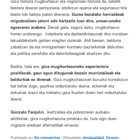
Giza historia mugikortasun eta migrazioen historia da, batetik
bestera doazen pertsonena, etorkizun oparoa eta segurtasun bila
beste toki batera joaten direnena.
Gurea bezalako herrialdeak
migratzaileen jatorri edo hartzaile izan dira, unean-uneko
egoeraren arabera
. Denok gara, seguru asko, mugikortasun
horren ondorengo. Indarkeria eta desberdintasunak dira munduan
lekualdaketarik gehien eragiten dutenak. Aldi berean, beldurra
zabaltzen da eta immigranteen kontrako bazterkeriak diskurtso
eta politika xenofobo eta defentsiboagoak ekartzen ditu.
Badira, hala ere,
giza mugikortasuneko esperientzia
positiboak, gaur egun ditugunak bezain murriztaileak eta
beldurtiak ez direnak
. Giza mugikortasunari buruzko kontakizun
bat behar dugu, gaurkoa ordezkatuko duena, ezkerrak eta
eskuinak arazo eta mehatxu gisa ikusten duten hori ordezkatuko
duena.
Gonzalo Fanjul
ek, ikertzailea eta pobreziaren aurkako
aktibistak, giza mugikortasuna jorratuko du, huts egin duen
migrazio ereduari alternatibak emanez.
Publicado en
Sin categorizar
|
Etiquetado
desigualdad
,
Deusto