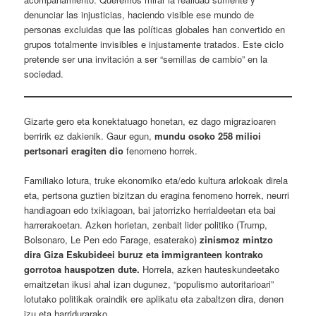
denunciar las injusticias, haciendo visible ese mundo de
personas excluidas que las políticas globales han convertido en
grupos totalmente invisibles e injustamente tratados. Este ciclo
pretende ser una invitación a ser “semillas de cambio” en la
sociedad.
Gizarte gero eta konektatuago honetan, ez dago migrazioaren
berririk ez dakienik. Gaur egun,
mundu osoko 258 milioi
pertsonari eragiten dio
fenomeno horrek.
Familiako lotura, truke ekonomiko eta/edo kultura arlokoak direla
eta, pertsona guztien bizitzan du eragina fenomeno horrek, neurri
handiagoan edo txikiagoan, bai jatorrizko herrialdeetan eta bai
harrerakoetan. Azken horietan, zenbait lider politiko (Trump,
Bolsonaro, Le Pen edo Farage, esaterako)
zinismoz mintzo
dira Giza Eskubideei buruz eta immigranteen kontrako
gorrotoa hauspotzen dute
.
Horrela, azken hauteskundeetako
emaitzetan ikusi ahal izan dugunez, “populismo autoritarioari”
lotutako politikak oraindik ere aplikatu eta zabaltzen dira, denen
izu eta harridurarako.