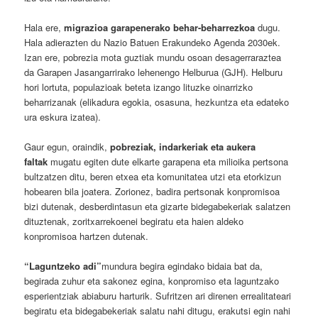
Hala ere,
migrazioa garapenerako behar-beharrezkoa
dugu.
Hala adierazten du Nazio Batuen Erakundeko Agenda 2030ek.
Izan ere, pobrezia mota guztiak mundu osoan desagerraraztea
da Garapen Jasangarrirako lehenengo Helburua (GJH). Helburu
hori lortuta, populazioak beteta izango lituzke oinarrizko
beharrizanak (elikadura egokia, osasuna, hezkuntza eta edateko
ura eskura izatea).
Gaur egun, oraindik,
pobreziak, indarkeriak eta aukera
faltak
mugatu egiten dute elkarte garapena eta milioika pertsona
bultzatzen ditu, beren etxea eta komunitatea utzi eta etorkizun
hobearen bila joatera. Zorionez, badira pertsonak konpromisoa
bizi dutenak, desberdintasun eta gizarte bidegabekeriak salatzen
dituztenak, zoritxarrekoenei begiratu eta haien aldeko
konpromisoa hartzen dutenak.
“Laguntzeko adi”
mundura begira egindako bidaia bat da,
begirada zuhur eta sakonez egina, konpromiso eta laguntzako
esperientziak abiaburu harturik. Sufritzen ari direnen errealitateari
begiratu eta bidegabekeriak salatu nahi ditugu, erakutsi egin nahi