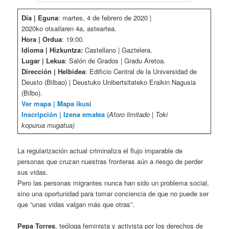
Día | Eguna
: martes, 4 de febrero de 2020 |
2020ko otsailaren 4a, asteartea.
Hora | Ordua
: 19:00.
Idioma | Hizkuntza:
Castellano | Gaztelera.
Lugar | Lekua
: Salón de Grados | Gradu Aretoa.
Dirección | Helbidea
: Edificio Central de la Universidad de
Deusto (Bilbao) | Deustuko Unibertsitateko Eraikin Nagusia
(Bilbo).
Ver mapa | Mapa ikusi
Inscripción | Izena ematea
(
Aforo limitado | Toki
kopurua mugatua)
La regularización actual criminaliza el flujo imparable de
personas que cruzan nuestras fronteras aún a riesgo de perder
sus vidas.
Pero las personas migrantes nunca han sido un problema social,
sino una oportunidad para tomar conciencia de que no puede ser
que “unas vidas valgan más que otras”.
Pepa Torres
, teóloga feminista y activista por los derechos de