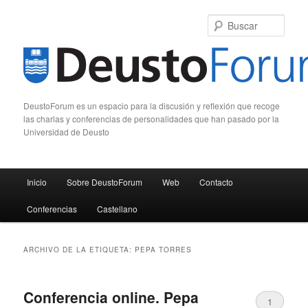
Busc
DeustoForum es un espacio para la discusión y reflexión que recoge
las charlas y conferencias de personalidades que han pasado por la
Universidad de Deusto
Menú principal
Inicio
Sobre DeustoForum
Web
Contacto
Ir al contenido principal
Ir al contenido secundario
Conferencias
Castellano
ARCHIVO DE LA ETIQUETA:
PEPA TORRES
Conferencia online. Pepa
1