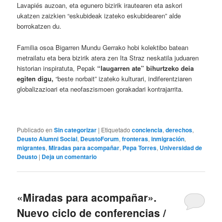
Lavapiés auzoan, eta egunero bizirik irautearen eta askori
ukatzen zaizkien “eskubideak izateko eskubidearen” alde
borrokatzen du.
Familia osoa Bigarren Mundu Gerrako hobi kolektibo batean
metrailatu eta bera bizirik atera zen Ita Straz neskatila juduaren
historian inspiratuta, Pepak
“laugarren ate” bihurtzeko deia
egiten digu,
“beste norbait” izateko kulturari, indiferentziaren
globalizazioari eta neofaszismoen gorakadari kontrajarrita.
Publicado en
Sin categorizar
|
Etiquetado
conciencia
,
derechos
,
Deusto Alumni Social
,
DeustoForum
,
fronteras
,
inmigración
,
migrantes
,
Miradas para acompañar
,
Pepa Torres
,
Universidad de
Deusto
|
Deja un comentario
«Miradas para acompañar».
Nuevo ciclo de conferencias /