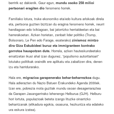
berririk ez dakienik. Gaur egun,
mundu osoko 258 milioi
pertsonari eragiten dio
fenomeno horrek.
Familiako lotura, truke ekonomiko eta/edo kultura arlokoak direla
eta, pertsona guztien bizitzan du eragina fenomeno horrek, neurri
handiagoan edo txikiagoan, bai jatorrizko herrialdeetan eta bai
harrerakoetan. Azken horietan, zenbait lider politiko (Trump,
Bolsonaro, Le Pen edo Farage, esaterako)
zinismoz mintzo
dira Giza Eskubideei buruz eta immigranteen kontrako
gorrotoa hauspotzen dute
.
Horrela, azken hauteskundeetako
emaitzetan ikusi ahal izan dugunez, “populismo autoritarioari”
lotutako politikak oraindik ere aplikatu eta zabaltzen dira, denen
izu eta harridurarako.
Hala ere,
migrazioa garapenerako behar-beharrezkoa
dugu.
Hala adierazten du Nazio Batuen Erakundeko Agenda 2030ek.
Izan ere, pobrezia mota guztiak mundu osoan desagerraraztea
da Garapen Jasangarrirako lehenengo Helburua (GJH). Helburu
hori lortuta, populazioak beteta izango lituzke oinarrizko
beharrizanak (elikadura egokia, osasuna, hezkuntza eta edateko
ura eskura izatea).