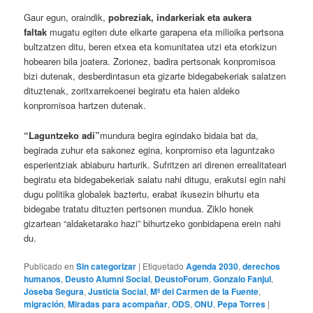
Gaur egun, oraindik,
pobreziak, indarkeriak eta aukera
faltak
mugatu egiten dute elkarte garapena eta milioika pertsona
bultzatzen ditu, beren etxea eta komunitatea utzi eta etorkizun
hobearen bila joatera. Zorionez, badira pertsonak konpromisoa
bizi dutenak, desberdintasun eta gizarte bidegabekeriak salatzen
dituztenak, zoritxarrekoenei begiratu eta haien aldeko
konpromisoa hartzen dutenak.
“Laguntzeko adi”
mundura begira egindako bidaia bat da,
begirada zuhur eta sakonez egina, konpromiso eta laguntzako
esperientziak abiaburu harturik. Sufritzen ari direnen errealitateari
begiratu eta bidegabekeriak salatu nahi ditugu, erakutsi egin nahi
dugu politika globalek baztertu, erabat ikusezin bihurtu eta
bidegabe tratatu dituzten pertsonen mundua. Ziklo honek
gizartean “aldaketarako hazi” bihurtzeko gonbidapena erein nahi
du.
Publicado en
Sin categorizar
|
Etiquetado
Agenda 2030
,
derechos
humanos
,
Deusto Alumni Social
,
DeustoForum
,
Gonzalo Fanjul
,
Joseba Segura
,
Justicia Social
,
Mª del Carmen de la Fuente
,
migración
,
Miradas para acompañar
,
ODS
,
ONU
,
Pepa Torres
|