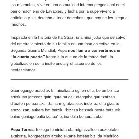
los migrantes, vive en una comunidad intercongregacional en el
barrio madrileño de Lavapiés, y lucha por la supervivencia
cotidiana y «el derecho a tener derechos» que hoy se les niega a
muchos.
Inspirada en la historia de Ita Straz, una niña judía que se salvó
del ametrallamiento de su familia en una fosa colectiva en la
Segunda Guerra Mundial, Pepa
nos llama a convertirnos en
“la cuarta puerta
”
frente a la cultura de la “otrocidad”, la
globalización de la indiferencia y el ascenso de los
neofascismos.
Gaur egungo araudiak kriminalizatu egiten ditu, beren bizitza
arriskuan jartzeaz gain, gure mugak etengabe gurutzatzen
dituzten pertsonak. Baina migratzaileak inoiz ez dira gizarte
arazo izan, aukera bat baizik, “bizitza batzuek beste batzuek
baino gehiago balio izatea” ezina dela konturatzeko.
Pepa Torres,
teologo feminista eta migratzaileen auzoetako
aktibista, kongregazio arteko elkarte batean bizi da Madrilgo