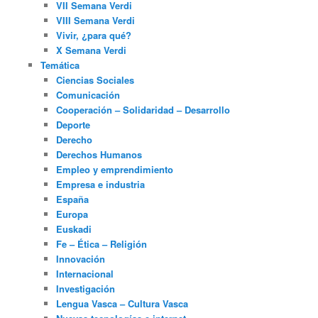
VII Semana Verdi
VIII Semana Verdi
Vivir, ¿para qué?
X Semana Verdi
Temática
Ciencias Sociales
Comunicación
Cooperación – Solidaridad – Desarrollo
Deporte
Derecho
Derechos Humanos
Empleo y emprendimiento
Empresa e industria
España
Europa
Euskadi
Fe – Ética – Religión
Innovación
Internacional
Investigación
Lengua Vasca – Cultura Vasca