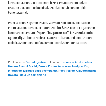
Lavapiés auzoan, eta egunero bizirik irautearen eta askori
ukatzen zaizkien “eskubideak izateko eskubidearen” alde
borrokatzen du.
Familia osoa Bigarren Mundu Gerrako hobi kolektibo batean
metrailatu eta bera bizirik atera zen Ita Straz neskatila juduaren
historian inspiratuta, Pepak
“laugarren ate” bihurtzeko deia
egiten digu,
“beste norbait” izateko kulturari, indiferentziaren
globalizazioari eta neofaszismoen gorakadari kontrajarrita.
Publicado en
Sin categorizar
|
Etiquetado
conciencia
,
derechos
,
Deusto Alumni Social
,
DeustoForum
,
fronteras
,
inmigración
,
migrantes
,
Miradas para acompañar
,
Pepa Torres
,
Universidad de
Deusto
|
Deja un comentario