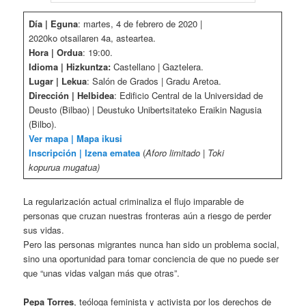
Día | Eguna
: martes, 4 de febrero de 2020 |
2020ko otsailaren 4a, asteartea.
Hora | Ordua
: 19:00.
Idioma | Hizkuntza:
Castellano | Gaztelera.
Lugar | Lekua
: Salón de Grados | Gradu Aretoa.
Dirección | Helbidea
: Edificio Central de la Universidad de
Deusto (Bilbao) | Deustuko Unibertsitateko Eraikin Nagusia
(Bilbo).
Ver mapa | Mapa ikusi
Inscripción | Izena ematea
(
Aforo limitado | Toki
kopurua mugatua)
La regularización actual criminaliza el flujo imparable de
personas que cruzan nuestras fronteras aún a riesgo de perder
sus vidas.
Pero las personas migrantes nunca han sido un problema social,
sino una oportunidad para tomar conciencia de que no puede ser
que “unas vidas valgan más que otras”.
Pepa Torres
, teóloga feminista y activista por los derechos de