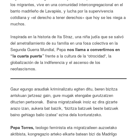
los migrantes, vive en una comunidad intercongregacional en el
barrio madrileño de Lavapiés, y lucha por la supervivencia
cotidiana y «el derecho a tener derechos» que hoy se les niega a
muchos.
Inspirada en la historia de Ita Straz, una niña judía que se salvó
del ametrallamiento de su familia en una fosa colectiva en la
Segunda Guerra Mundial, Pepa
nos llama a convertirnos en
“la cuarta puerta
”
frente a la cultura de la “otrocidad”, la
globalización de la indiferencia y el ascenso de los
neofascismos.
Gaur egungo araudiak kriminalizatu egiten ditu, beren bizitza
arriskuan jartzeaz gain, gure mugak etengabe gurutzatzen
dituzten pertsonak. Baina migratzaileak inoiz ez dira gizarte
arazo izan, aukera bat baizik, “bizitza batzuek beste batzuek
baino gehiago balio izatea” ezina dela konturatzeko.
Pepa Torres,
teologo feminista eta migratzaileen auzoetako
aktibista, kongregazio arteko elkarte batean bizi da Madrilgo