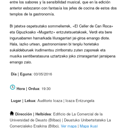
entre los sabores y la sensibilidad musical, que en la edición
anterior esbozaron con fantasía los jefes de cocina de estos dos
templos de la gastronomía.
Bi jatetxe ospetsutako sommelierrek, «El Celler de Can Roca»
eta Gipuzkoako «Mugaritz» entzutetsuetakoek, Verdi eta bere
inguruabarren hamarkada liluragarriari jai-giroa emango diote.
Hala, iazko urtean, gastronomiaren bi tenplu horietako
sukaldeburuek irudimentsu zirriborratu zuten zaporeak eta
musika sentiberatasuna uztartzeko joko zirraragarriari jarraipena
emango zaio.
Día | Eguna
: 03/05/2016
Hora | Ordua
: 19:30
Lugar | Lekua
: Auditorio Icaza | Icaza Entzungela
Dirección | Helbidea
: Edificio de La Comercial de la
Universidad de Deusto (Bilbao) | Deustuko Unibertsitateko La
Comercialeko Eraikina (Bilbo).
Ver mapa
|
Mapa ikusi