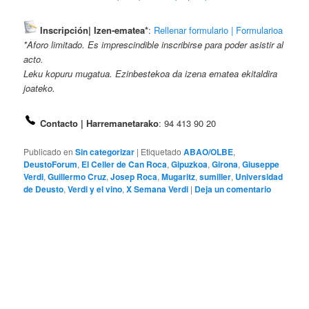
Inscripción| Izen-ematea*
:
Rellenar formulario | Formularioa
*Aforo limitado. Es imprescindible inscribirse para poder asistir al
acto.
Leku kopuru mugatua. Ezinbestekoa da izena ematea ekitaldira
joateko.
Contacto | Harremanetarako
: 94 413 90 20
Publicado en
Sin categorizar
|
Etiquetado
ABAO/OLBE
,
DeustoForum
,
El Celler de Can Roca
,
Gipuzkoa
,
Girona
,
Giuseppe
Verdi
,
Guillermo Cruz
,
Josep Roca
,
Mugaritz
,
sumiller
,
Universidad
de Deusto
,
Verdi y el vino
,
X Semana Verdi
|
Deja un comentario