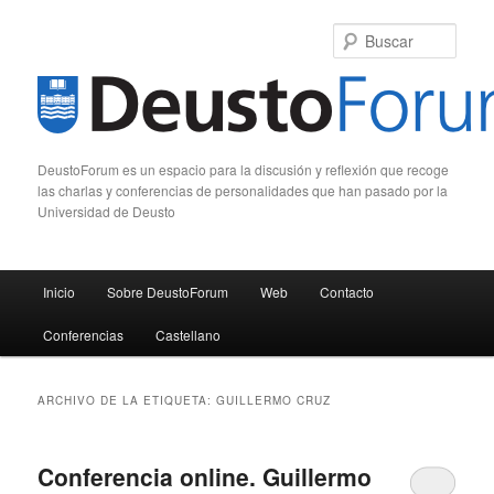
Busc
DeustoForum es un espacio para la discusión y reflexión que recoge
las charlas y conferencias de personalidades que han pasado por la
Universidad de Deusto
Menú principal
Inicio
Sobre DeustoForum
Web
Contacto
Ir al contenido principal
Ir al contenido secundario
Conferencias
Castellano
ARCHIVO DE LA ETIQUETA:
GUILLERMO CRUZ
Conferencia online. Guillermo