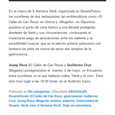
En el marco de X Semana Verdi, organizada en DeustoForum,
los sumilleres de dos restaurantes tan emblemáticos como «El
Celler de Can Roca» en Girona y «Mugaritz» en Gipuzkoa
pusieron el punto de vista festivo a una década prodigiosa
alrededor de Verdi y sus circunstancias, continuando el
impactante juego de asociaciones entre los sabores y la
sensibilidad musical, que en la edición anterior esbozaron con
fantasía los jefes de cocina de estos dos templos de la
gastronomía.
Josep Roca
(El Celler de Can Roca) y
Guillermo Cruz
(Mugaritz) protagonizaron el martes, 3 de mayo, un Encuentro
entre sumilleres en el que hablaron sobre “Verdi y el vino”. Este
acto tuvo lugar a las 19:30 horas, en el Auditorio Icaza.
Publicado en
Sin categorizar
|
Etiquetado
ABAO/OLBE
,
DeustoForum
,
El Celler de Can Roca
,
gastronomía
,
Guillermo
Cruz
,
Josep Roca
,
Mugaritz
,
música
,
sabores
,
Universidad de
Deusto
,
Verdi
,
vino
,
X Semana Verdi
|
Deja un comentario