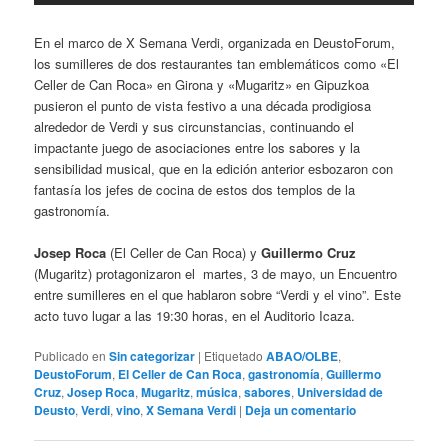
En el marco de X Semana Verdi, organizada en DeustoForum,
los sumilleres de dos restaurantes tan emblemáticos como «El
Celler de Can Roca» en Girona y «Mugaritz» en Gipuzkoa
pusieron el punto de vista festivo a una década prodigiosa
alrededor de Verdi y sus circunstancias, continuando el
impactante juego de asociaciones entre los sabores y la
sensibilidad musical, que en la edición anterior esbozaron con
fantasía los jefes de cocina de estos dos templos de la
gastronomía.
Josep Roca
(El Celler de Can Roca) y
Guillermo Cruz
(Mugaritz) protagonizaron el martes, 3 de mayo, un Encuentro
entre sumilleres en el que hablaron sobre “Verdi y el vino”. Este
acto tuvo lugar a las 19:30 horas, en el Auditorio Icaza.
Publicado en
Sin categorizar
|
Etiquetado
ABAO/OLBE
,
DeustoForum
,
El Celler de Can Roca
,
gastronomía
,
Guillermo
Cruz
,
Josep Roca
,
Mugaritz
,
música
,
sabores
,
Universidad de
Deusto
,
Verdi
,
vino
,
X Semana Verdi
|
Deja un comentario