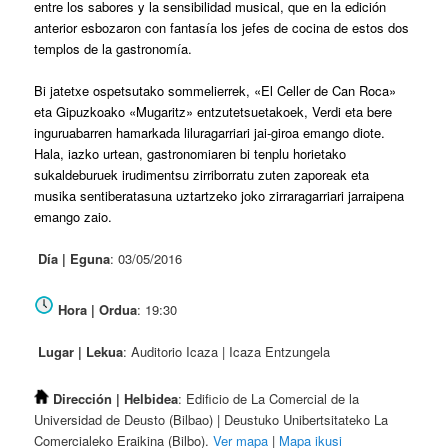
entre los sabores y la sensibilidad musical, que en la edición
anterior esbozaron con fantasía los jefes de cocina de estos dos
templos de la gastronomía.
Bi jatetxe ospetsutako sommelierrek, «El Celler de Can Roca»
eta Gipuzkoako «Mugaritz» entzutetsuetakoek, Verdi eta bere
inguruabarren hamarkada liluragarriari jai-giroa emango diote.
Hala, iazko urtean, gastronomiaren bi tenplu horietako
sukaldeburuek irudimentsu zirriborratu zuten zaporeak eta
musika sentiberatasuna uztartzeko joko zirraragarriari jarraipena
emango zaio.
Día | Eguna
: 03/05/2016
Hora | Ordua
: 19:30
Lugar | Lekua
: Auditorio Icaza | Icaza Entzungela
Dirección | Helbidea
: Edificio de La Comercial de la
Universidad de Deusto (Bilbao) | Deustuko Unibertsitateko La
Comercialeko Eraikina (Bilbo).
Ver mapa
|
Mapa ikusi