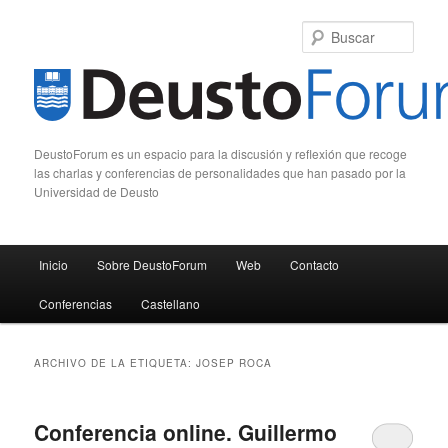
Busc
DeustoForum es un espacio para la discusión y reflexión que recoge
las charlas y conferencias de personalidades que han pasado por la
Universidad de Deusto
Menú principal
Inicio
Sobre DeustoForum
Web
Contacto
Ir al contenido principal
Ir al contenido secundario
Conferencias
Castellano
ARCHIVO DE LA ETIQUETA:
JOSEP ROCA
Conferencia online. Guillermo