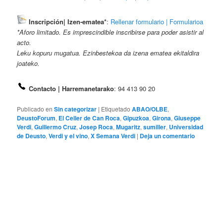
Inscripción| Izen-ematea*
:
Rellenar formulario | Formularioa
*Aforo limitado. Es imprescindible inscribirse para poder asistir al
acto.
Leku kopuru mugatua. Ezinbestekoa da izena ematea ekitaldira
joateko.
Contacto | Harremanetarako
: 94 413 90 20
Publicado en
Sin categorizar
|
Etiquetado
ABAO/OLBE
,
DeustoForum
,
El Celler de Can Roca
,
Gipuzkoa
,
Girona
,
Giuseppe
Verdi
,
Guillermo Cruz
,
Josep Roca
,
Mugaritz
,
sumiller
,
Universidad
de Deusto
,
Verdi y el vino
,
X Semana Verdi
|
Deja un comentario