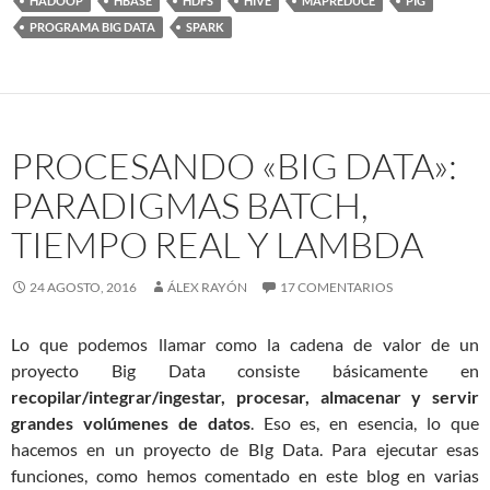
HADOOP
HBASE
HDFS
HIVE
MAPREDUCE
PIG
PROGRAMA BIG DATA
SPARK
PROCESANDO «BIG DATA»:
PARADIGMAS BATCH,
TIEMPO REAL Y LAMBDA
24 AGOSTO, 2016
ÁLEX RAYÓN
17 COMENTARIOS
Lo que podemos llamar como la cadena de valor de un
proyecto Big Data consiste básicamente en
recopilar/integrar/ingestar, procesar, almacenar y servir
grandes volúmenes de datos
. Eso es, en esencia, lo que
hacemos en un proyecto de BIg Data. Para ejecutar esas
funciones, como hemos comentado en este blog en varias