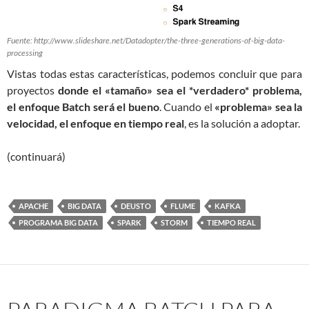
Fuente: http://www.slideshare.net/Datadopter/the-three-generations-of-big-data-
processing
Vistas todas estas características, podemos concluir que para
proyectos
donde el «tamaño» sea el *verdadero* problema,
el enfoque Batch será el bueno
. Cuando el
«problema» sea la
velocidad, el enfoque en tiempo real
, es la solución a adoptar.
(continuará)
APACHE
BIG DATA
DEUSTO
FLUME
KAFKA
PROGRAMA BIG DATA
SPARK
STORM
TIEMPO REAL