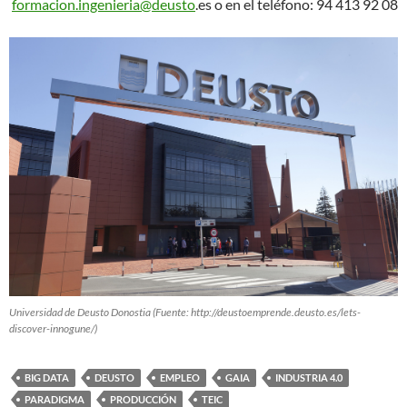
formacion.ingenieria@deusto
.es o en el teléfono: 94 413 92 08
Universidad de Deusto Donostia (Fuente: http://deustoemprende.deusto.es/lets-
discover-innogune/)
BIG DATA
DEUSTO
EMPLEO
GAIA
INDUSTRIA 4.0
PARADIGMA
PRODUCCIÓN
TEIC