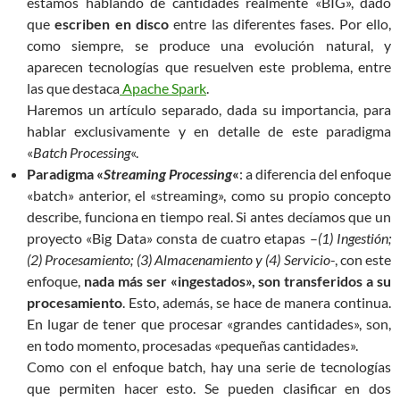
estamos hablando de cantidades realmente «BIG», dado
que
escriben en disco
entre las diferentes fases. Por ello,
como siempre, se produce una evolución natural, y
aparecen tecnologías que resuelven este problema, entre
las que destaca
Apache Spark
.
Haremos un artículo separado, dada su importancia, para
hablar exclusivamente y en detalle de este paradigma
«
Batch Processing
«.
Paradigma «
Streaming Processing
«
: a diferencia del enfoque
«batch» anterior, el «streaming», como su propio concepto
describe, funciona en tiempo real. Si antes decíamos que un
proyecto «Big Data» consta de cuatro etapas –
(1) Ingestión;
(2) Procesamiento; (3) Almacenamiento y (4) Servicio
-, con este
enfoque,
nada más ser «ingestados», son transferidos a su
procesamiento
. Esto, además, se hace de manera continua.
En lugar de tener que procesar «grandes cantidades», son,
en todo momento, procesadas «pequeñas cantidades».
Como con el enfoque batch, hay una serie de tecnologías
que permiten hacer esto. Se pueden clasificar en dos