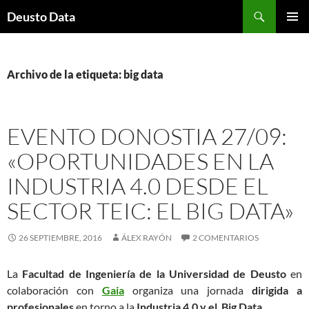
Saltar
Buscar
Deusto Data
al
MENÚ
contenido
PRINCI
Archivo de la etiqueta: big data
EVENTO DONOSTIA 27/09:
«OPORTUNIDADES EN LA
INDUSTRIA 4.0 DESDE EL
SECTOR TEIC: EL BIG DATA»
26 SEPTIEMBRE, 2016
ÁLEX RAYÓN
2 COMENTARIOS
La
Facultad de Ingeniería de la Universidad de Deusto
en
colaboración con
Gaia
organiza una jornada
dirigida a
profesionales
en torno a la
Industria 4.0 y el Big Data
.